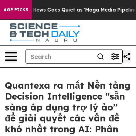
Fox News Goes Quiet as 'Maga Media Pipeline' Backfir
AGP PICKS
Quantexa ra mắt Nền tảng
Decision Intelligence “sẵn
sàng áp dụng trợ lý ảo”
để giải quyết các vấn đề
khó nhất trong AI: Phân