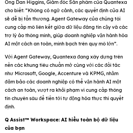
Ông Dan Higgins, Giám đốc Sản phẩm của Quantexa
cho biết: “Không có ngữ cảnh, các quyết định của AI
sẽ dễ bị tổn thương. Agent Gateway của chúng tôi
cung cấp mô liên kết giữa dữ liệu đáng tin cậy và các
trợ lý ảo thông minh, giúp doanh nghiệp vận hành hóa
AI một cách an toàn, minh bạch trên quy mô lớn”.
Với Agent Gateway, Quantexa đang xây dựng trên
nền các khung tiêu chuẩn mở cùng với các đối tác
như Microsoft, Google, Accenture và KPMG, nhằm
đảm bảo các doanh nghiệp có thể vận hành AI một
cách an toàn, vượt ra khỏi phạm vi cung cấp thông
tin chuyên sâu để tiến tới tự động hóa thực thi quyết
định.
Q Assist™ Workspace: AI hiểu toàn bộ dữ liệu
của bạn