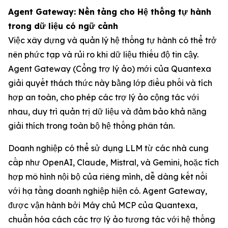
Agent Gateway: Nền tảng cho Hệ thống tự hành
trong dữ liệu có ngữ cảnh
Việc xây dựng và quản lý hệ thống tự hành có thể trở
nên phức tạp và rủi ro khi dữ liệu thiếu độ tin cậy.
Agent Gateway (Cổng trợ lý ảo) mới của Quantexa
giải quyết thách thức này bằng lớp điều phối và tích
hợp an toàn, cho phép các trợ lý ảo cộng tác với
nhau, duy trì quản trị dữ liệu và đảm bảo khả năng
giải thích trong toàn bộ hệ thống phân tán.
Doanh nghiệp có thể sử dụng LLM từ các nhà cung
cấp như OpenAI, Claude, Mistral, và Gemini, hoặc tích
hợp mô hình nội bộ của riêng mình, dễ dàng kết nối
với hạ tầng doanh nghiệp hiện có. Agent Gateway,
được vận hành bởi Máy chủ MCP của Quantexa,
chuẩn hóa cách các trợ lý ảo tương tác với hệ thống