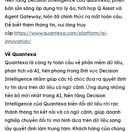
Nền tảng Decision Intelligence của Quantexa, phiên
bản sẵn sàng áp dụng trợ lý ảo, tích hợp Q Assist và
Agent Gateway, hiện đã chính thức ra mắt toàn cầu.
Để biết thêm thông tin, vui lòng truy
cập
https://www.quantexa.com/platform/ai-
innovation/
Về Quantexa
Quantexa là công ty toàn cầu về phần mềm dữ liệu,
phân tích và AI, tiên phong trong lĩnh vực Decision
Intelligence nhằm giúp các tổ chức đưa ra quyết định
tự tin dựa trên dữ liệu có ngữ cảnh. Ứng dụng những
tiến bộ mới nhất trong AI, Nền tảng Decision
Intelligence của Quantexa biến đổi dữ liệu rời rạc
thành thông tin kết nối và có ngữ cảnh, giúp doanh
nghiệp chuyển đổi từ mô hình dựa trên dữ liệu sang
lấy quyết định làm trung tâm. Khách hàng của chúng