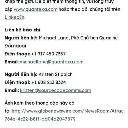
khắp thế giới. Để biết thêm thông tin, vui lòng truy
cập
www.quantexa.com
hoặc theo dõi chúng tôi trên
LinkedIn
.
Liên hệ báo chí
Người liên hệ:
Michael Lane, Phó Chủ tịch Quan hệ
Đối ngoại
Điện thoại:
+1 917 450 7387
Email
:
michaellane@quantexa.com
Người liên hệ:
Kristen Stippich
Điện thoại:
+1 608 213 8324
Email:
kristen@sourcecodecomms.com
Ảnh kèm theo thông cáo này có
tại
http://www.globenewswire.com/NewsRoom/Attach
764b-4c22-b8ff-dd04d2047879