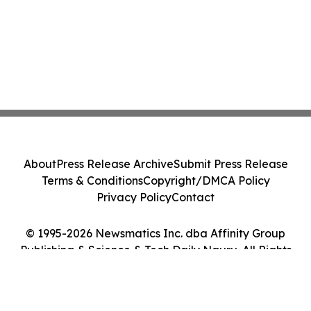
About
Press Release Archive
Submit Press Release
Terms & Conditions
Copyright/DMCA Policy
Privacy Policy
Contact
© 1995-2026 Newsmatics Inc. dba Affinity Group
Publishing & Science & Tech Daily Nauru. All Rights
Reserved.
Cookie Settings / Your Privacy Choices