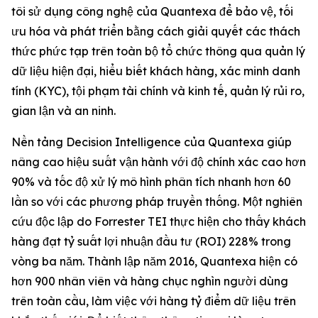
tôi sử dụng công nghệ của Quantexa để bảo vệ, tối
ưu hóa và phát triển bằng cách giải quyết các thách
thức phức tạp trên toàn bộ tổ chức thông qua quản lý
dữ liệu hiện đại, hiểu biết khách hàng, xác minh danh
tính (KYC), tội phạm tài chính và kinh tế, quản lý rủi ro,
gian lận và an ninh.
Nền tảng Decision Intelligence của Quantexa giúp
nâng cao hiệu suất vận hành với độ chính xác cao hơn
90% và tốc độ xử lý mô hình phân tích nhanh hơn 60
lần so với các phương pháp truyền thống. Một nghiên
cứu độc lập do Forrester TEI thực hiện cho thấy khách
hàng đạt tỷ suất lợi nhuận đầu tư (ROI) 228% trong
vòng ba năm. Thành lập năm 2016, Quantexa hiện có
hơn 900 nhân viên và hàng chục nghìn người dùng
trên toàn cầu, làm việc với hàng tỷ điểm dữ liệu trên