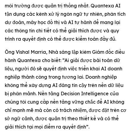
môi trường được quản trị thống nhất. Quantexa AI
tận dụng các kênh xử lý ngôn ngữ tự nhiên, phân tích
dự đoán, máy học đồ thị và AI tự hành để mang lại
các thông tin chi tiết có thể giải thích được và quy
trình ra quyết định có thể được kiểm toán đầy đủ.
Ông Vishal Marria, Nhà sáng lập kiêm Giám đốc điều
hành Quantexa cho biết: “Ai giải được bài toán dữ
liệu, người đó sẽ quyết định việc triển khai AI doanh
nghiệp thành công trong tương lai. Doanh nghiệp
không thể xây dựng AI đáng tin cậy trên nền dữ liệu
bị phân mảnh. Nền tảng Decision Intelligence của
chúng tôi cung cấp nền tảng vững chắc để AI không
chỉ mạnh mẽ mà còn có trách nhiệm, được đặt trên cơ
sở ngữ cảnh, được quản trị theo thiết kế và có thể
giải thích tại mọi điểm ra quyết định”.