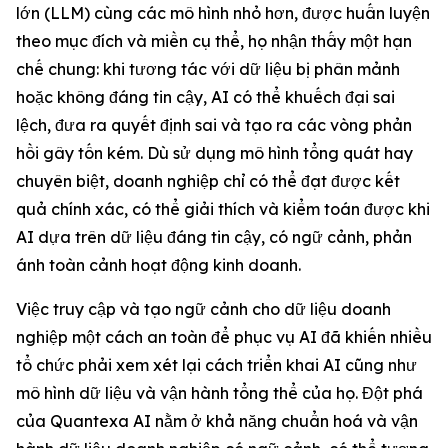
lớn (LLM) cùng các mô hình nhỏ hơn, được huấn luyện
theo mục đích và miền cụ thể, họ nhận thấy một hạn
chế chung: khi tương tác với dữ liệu bị phân mảnh
hoặc không đáng tin cậy, AI có thể khuếch đại sai
lệch, đưa ra quyết định sai và tạo ra các vòng phản
hồi gây tốn kém. Dù sử dụng mô hình tổng quát hay
chuyên biệt, doanh nghiệp chỉ có thể đạt được kết
quả chính xác, có thể giải thích và kiểm toán được khi
AI dựa trên dữ liệu đáng tin cậy, có ngữ cảnh, phản
ánh toàn cảnh hoạt động kinh doanh.
Việc truy cập và tạo ngữ cảnh cho dữ liệu doanh
nghiệp một cách an toàn để phục vụ AI đã khiến nhiều
tổ chức phải xem xét lại cách triển khai AI cũng như
mô hình dữ liệu và vận hành tổng thể của họ. Đột phá
của Quantexa AI nằm ở khả năng chuẩn hoá và vận