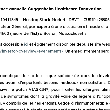
rence annuelle Guggenheim Healthcare Innovation
0010417345 – Nasdaq Stock Market : DBVT— CUSIP : 23306
ecteur Général, participera à une discussion « fireside ch
h00 (heure de l’Est) à Boston, Massachusetts.
st accessible
ici
et également disponible depuis le site web 
r/investor-overview/evenements/
. Un enregistrement sera
aceutique de stade clinique spécialisée dans le dévelo
es ayant d’importants besoins médicaux non satisfaits.
lusive, le patch VIASKIN®, pour traiter les allergies al
e symptômes dont la gravité varie de légère à l’anaphy
s, y compris de jeunes enfants. Grâce à l’immunothérapie
’un composé biologiquement actif dans le système immunit