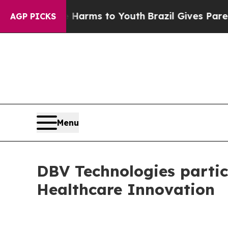
 to Abate Harms to Youth
Brazil Gives Parents So
AGP PICKS
Menu
DBV Technologies partic
Healthcare Innovation