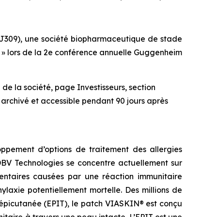
J309), une société biopharmaceutique de stade
at » lors de la 2e conférence annuelle Guggenheim
de la société, page Investisseurs, section
 archivé et accessible pendant 90 jours après
ppement d’options de traitement des allergies
 DBV Technologies se concentre actuellement sur
imentaires causées par une réaction immunitaire
laxie potentiellement mortelle. Des millions de
 épicutanée (EPIT), le patch VIASKIN® est conçu
aire à travers une peau intacte. L’EPIT est une