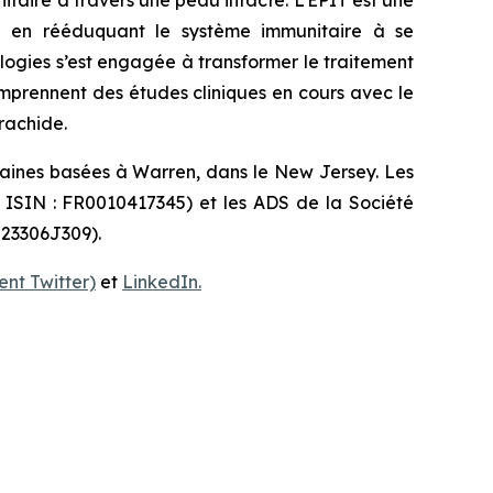
idu en rééduquant le système immunitaire à se
ologies s’est engagée à transformer le traitement
omprennent des études cliniques en cours avec le
rachide.
caines basées à Warren, dans le New Jersey. Les
e ISIN : FR0010417345) et les ADS de la Société
 23306J309).
nt Twitter)
et
LinkedIn.